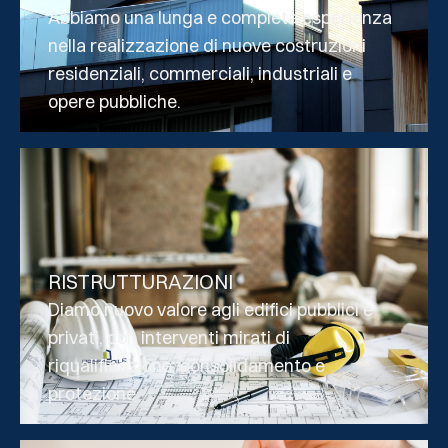
Abbiamo una lunga e completa esperienza
nella realizzazione di nuove costruzioni
residenziali, commerciali, industriali e
opere pubbliche.
RISTRUTTURAZIONI
Diamo nuovo valore agli edifici pubblici e
privati, con interventi mirati di
riqualificazione, consolidamento e
protezione